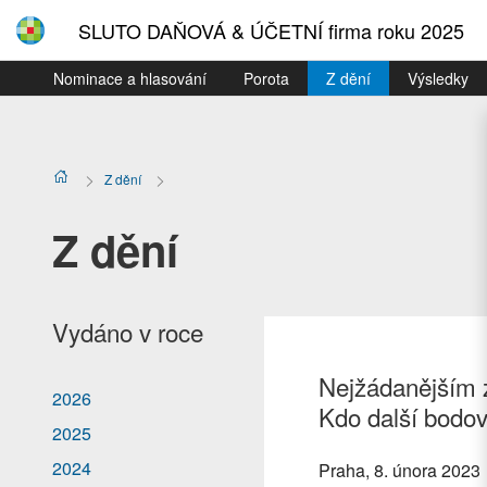
SLUTO DAŇOVÁ & ÚČETNÍ firma roku 2025
Nominace a hlasování
Porota
Z dění
Výsledky
Z dění
Z dění
Vydáno v roce
Nejžádanějším 
2026
Kdo další bodov
2025
2024
Praha, 8. února 2023