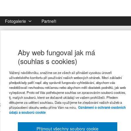
Fotogalerie
Partneři
Aby web fungoval jak má
(souhlas s cookies)
Vážený návštěvníku, snažíme se ze všech sil přinášet vysokou úroveň
uživatelského komfortu při používání našich webových stránek. Mezi základní
předpoklady patří např. aby správně fungovalo vyhledávání, abychom vás
neobtěžovali nevhodnou reklamou nebo abychom měli dostatek podnětů, jak web
vylepšovat. Proto od Vás potřebujeme souhlas se zpracováním souborů cookies,
tj. malých souborů, které se dočasně ukládají ve vašem prohlížeči. Předem
zaměstnavatelem v daních roku 2022 se stala 
děkujeme za udělení souhlasu. Data využijeme ke zlepšování našich služeb a
přizpůsobení obsahu webu přímo Vám na míru.
Oznámení o ochraně osobních
al v soutěži Daňař & daňová firma roku?
údajů a souborů cookie
Přijmout všechny soubory cookie