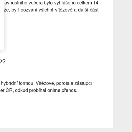
m slavnostního večera bylo vyhlášeno celkem 14
ěže, byli pozvání všichni vítězové a další část
2?
ybridní formou. Vítězové, porota a zástupci
wer ČR, odkud probíhal online přenos.