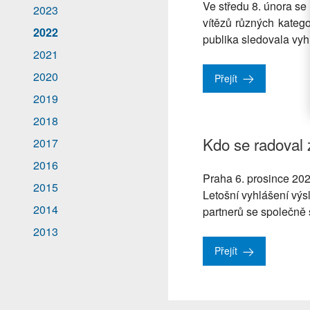
Ve středu 8. února se
2023
vítězů různých katego
2022
publika sledovala vyh
2021
2020
Přejít
2019
2018
Kdo se radova
2017
2016
Praha 6. prosince 20
2015
Letošní vyhlášení výs
2014
partnerů se společně 
2013
Přejít