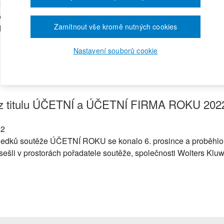
 konal již 13. ročník soutěže Daňař & daňová firma roku. Běhe
rií. Do prostor společnosti Wolters Kluwer ČR, pořadatele sout
Zamítnout vše kromě nutných cookies
lašování v rámci online přenosu.
Nastavení souborů cookie
l z titulu ÚČETNÍ a ÚČETNÍ FIRMA ROKU 202
22
ledků soutěže ÚČETNÍ ROKU se konalo 6. prosince a proběhlo h
sešli v prostorách pořadatele soutěže, společnosti Wolters Klu