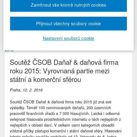
Zamítnout vše kromě nutných cookies
2018
2017
Přijmout všechny soubory cookie
2016
2015
Nastavení souborů cookie
2014
2013
Soutěž ČSOB Daňař & daňová firma
roku 2015: Vyrovnaná partie mezi
státní a komerční sférou
Praha, 12. 2. 2016
Soutěž ČSOB Daňař & daňová firma roku 2015 již zná své
výsledky. Téměř 100 nominovaných daňařů, 200 územních
pracovišť finančních úřadů a 7 000 hlasujících. Laická i odborná
veřejnost hlasovala prostřednictvím internetu o těch nejlepších z
nejlepších v oblasti daní. V celkem osmi kategoriích obsadili
vítězné příčky zástupci komerční i státní daňové sféry. Hlasování
tohoto ročníku soutěže probíhalo od 13. listopadu do 8. ledna.