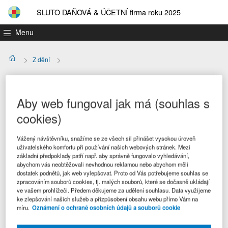
SLUTO DAŇOVÁ & ÚČETNÍ firma roku 2025
Menu
Z dění
Z dění
Aby web fungoval jak má (souhlas s
Vydáno v roce
cookies)
2026
Vážený návštěvníku, snažíme se ze všech sil přinášet vysokou úroveň
2025
uživatelského komfortu při používání našich webových stránek. Mezi
základní předpoklady patří např. aby správně fungovalo vyhledávání,
2024
abychom vás neobtěžovali nevhodnou reklamou nebo abychom měli
2023
dostatek podnětů, jak web vylepšovat. Proto od Vás potřebujeme souhlas se
zpracováním souborů cookies, tj. malých souborů, které se dočasně ukládají
2022
ve vašem prohlížeči. Předem děkujeme za udělení souhlasu. Data využijeme
ke zlepšování našich služeb a přizpůsobení obsahu webu přímo Vám na
2021
míru.
Oznámení o ochraně osobních údajů a souborů cookie
2020
2019