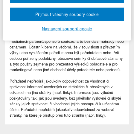
a příjmení, fotografie nebo fotografií (nebo videonahrávky) a/nebo
názvu společnosti/firmy/týmu jako výherce nebo jako dalšího v
pořadí (nebo případně jako účastníka soutěže) v tiskových
Přijmout všechny soubory cookie
zprávách, ve sdělovacích prostředcích na stránce soutez.dauc.cz, v
marketingových či reklamních tiskovinách, v dokumentech
Nastavení souborů cookie
pořadatele nebo pro informační či komerční účely v jakémkoli
médiu nebo formátu nebo na stránkách reklamních nebo
mediálních partnerů/sponzorů soutěže, a to bez další náhrady nebo
oznámení. Účastník bere na vědomí, že v souvislosti s převzetím
výhry nebo vyhlášením pořadí mohou být pořadatelem nebo třetí
osobou pořízeny podobizny, obrazové snímky či obrazové záznamy
a tyto použity zejména pro prezentaci výsledků pořadatele a pro
marketingové nebo jiné obchodní účely pořadatele nebo partnerů.
Pořadatel nepřebírá jakoukoliv odpovědnost za vhodnost či
správnost informací uvedených na stránkách či obsažených v
odkazech na jiné stránky (např. linky). Informace jsou výlučně
poskytovány tak, jak jsou uvedeny, bez jakékoliv výslovné či skryté
záruky jejich správnosti či vhodnosti jejich postupu či k určenému
účelu. Pořadatel nepřebírá jakoukoliv odpovědnost za webové
stránky, na které je přístup přes tuto stránku (např. linky).