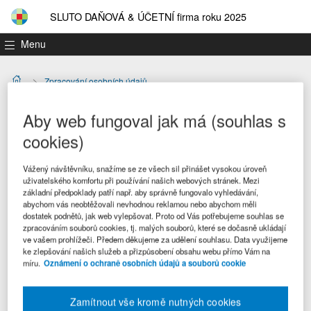
SLUTO DAŇOVÁ & ÚČETNÍ firma roku 2025
Menu
Zpracování osobních údajů
Zpracování osobních
Aby web fungoval jak má (souhlas s
údajů
cookies)
Vážený návštěvníku, snažíme se ze všech sil přinášet vysokou úroveň
uživatelského komfortu při používání našich webových stránek. Mezi
Pořadatel respektuje soukromí každého jednotlivce. Veškeré
základní předpoklady patří např. aby správně fungovalo vyhledávání,
abychom vás neobtěžovali nevhodnou reklamou nebo abychom měli
údaje jsou shromažďovány, zpracovávány a využívány pouze
dostatek podnětů, jak web vylepšovat. Proto od Vás potřebujeme souhlas se
pro účely soutěže, a to v souladu s platnými předpisy o
zpracováním souborů cookies, tj. malých souborů, které se dočasně ukládají
ochraně osobních údajů ČR. Pořadatel podniká veškeré
ve vašem prohlížeči. Předem děkujeme za udělení souhlasu. Data využijeme
kroky, aby zajistil dodržování těchto předpisů. Podrobná
ke zlepšování našich služeb a přizpůsobení obsahu webu přímo Vám na
pravidla pro ochranu osobních údajů pořadatele naleznete na
míru.
Oznámení o ochraně osobních údajů a souborů cookie
www.wolterskluwer.cz
v sekci „Ochrana osobních údajů“.
Účastník soutěže bere na vědomí a souhlasí se zveřejněním jména
Zamítnout vše kromě nutných cookies