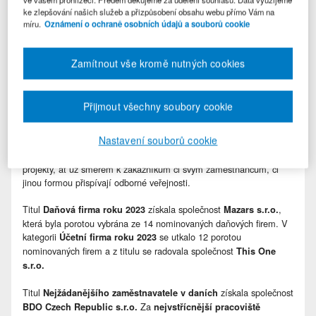
jedinečnost a vzájemnou provázanost daňové a účetní profese.
ke zlepšování našich služeb a přizpůsobení obsahu webu přímo Vám na
míru.
Oznámení o ochraně osobních údajů a souborů cookie
Slavnostní vyhlášení výsledků proběhlo 7. února 2024 v prostorách
Visionary v Holešovicích, kde se sešly významné osobnosti
z daňové a účetní sféry.
Zamítnout vše kromě nutných cookies
Nový koncept přinesl dvě nové „firemní“ kategorie (Daňová firma
roku a Účetní firma roku), které byly zcela v rukou odborné poroty.
Přijmout všechny soubory cookie
V těchto kategoriích má porota za cíl vybrat a ocenit firmy z
daňového či účetního oboru za významný inovativní počin za rok
Nastavení souborů cookie
2023. Může se jednat o firmy, které přicházejí s novými přístupy,
technologiemi, zlepšují účetní procesy, nebojí se realizovat odvážné
projekty, ať už směrem k zákazníkům či svým zaměstnancům, či
jinou formou přispívají odborné veřejnosti.
Titul
získala společnost
,
Daňová firma roku 2023
Mazars s.r.o.
která byla porotou vybrána ze 14 nominovaných daňových firem. V
kategorii
se utkalo 12 porotou
Účetní firma
roku 2023
nominovaných firem a z titulu se radovala společnost
This One
s.r.o.
Titul
získala společnost
Nejžádanějšího zaměstnavatele v daních
Za
BDO Czech Republic s.r.o.
nejvstřícnější pracoviště