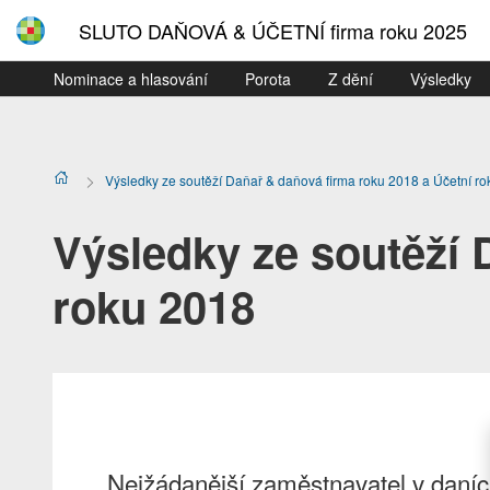
SLUTO DAŇOVÁ & ÚČETNÍ firma roku 2025
Nominace a hlasování
Porota
Z dění
Výsledky
Výsledky ze soutěží Daňař & daňová firma roku 2018 a Účetní r
Výsledky ze soutěží 
roku 2018
Nejžádanější zaměstnavatel v daní