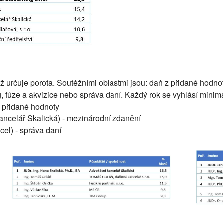
jež určuje porota. Soutěžními oblastmi jsou: daň z přidané hodno
, fúze a akvizice nebo správa daní. Každý rok se vyhlásí minimáln
z přidané hodnoty
ancelář Skalická) - mezinárodní zdanění
cel) - správa daní