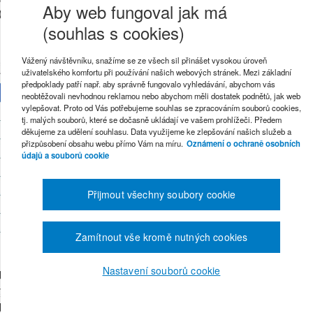
Aby web fungoval jak má
(nebo už pro ni pracujete).
(souhlas s cookies)
Vážený návštěvníku, snažíme se ze všech sil přinášet vysokou úroveň
uživatelského komfortu při používání našich webových stránek. Mezi základní
předpoklady patří např. aby správně fungovalo vyhledávání, abychom vás
neobtěžovali nevhodnou reklamou nebo abychom měli dostatek podnětů, jak web
vylepšovat. Proto od Vás potřebujeme souhlas se zpracováním souborů cookies,
tj. malých souborů, které se dočasně ukládají ve vašem prohlížeči. Předem
děkujeme za udělení souhlasu. Data využijeme ke zlepšování našich služeb a
přizpůsobení obsahu webu přímo Vám na míru.
Oznámení o ochraně osobních
údajů a souborů cookie
Přijmout všechny soubory cookie
Zamítnout vše kromě nutných cookies
 úřadu
Nastavení souborů cookie
 týká přístupu k poplatníkům. Na základě hlasování vybereme TOP
dů 2018: