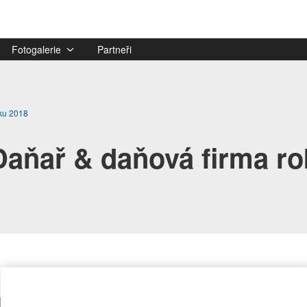
Fotogalerie
Partneři
oku 2018
Daňař & daňová firma ro
ch