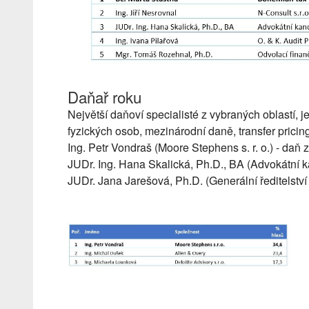
Daňař roku
Největší daňoví specialisté z vybraných oblastí, 
fyzických osob, mezinárodní daně, transfer pricing
Ing. Petr Vondraš (Moore Stephens s. r. o.) - daň 
JUDr. Ing. Hana Skalická, Ph.D., BA (Advokátní k
JUDr. Jana Jarešová, Ph.D. (Generální ředitelství 