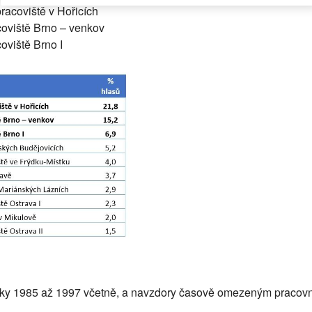
racoviště v Hořicích
coviště Brno – venkov
oviště Brno I
 roky 1985 až 1997 včetně, a navzdory časově omezeným pracov